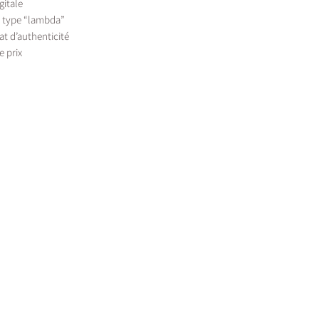
gitale
e type “lambda”
at d’authenticité
e prix